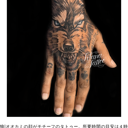
狼|オオカミの顔がモチーフのタトゥー。所要時間の目安は４時