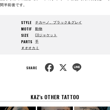
間半前後です。
チカーノ、ブラック＆グレイ
STYLE
動物
MOTIF
CDジャケット
SIZE
手
PARTS
＃オオカミ
F
X
L
a
i
SHARE
c
n
e
e
b
o
o
k
KAZ's OTHER TATTOO