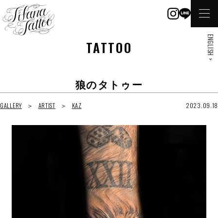
ENGLISH >
TATTOO
狼のタトゥー
GALLERY
ARTIST
KAZ
2023.09.18