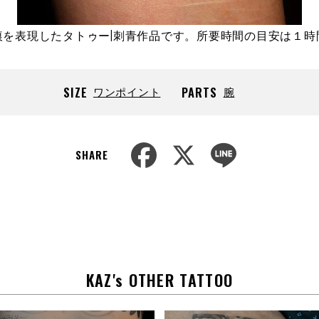
痕を表現したタトゥー|刺青作品です。所要時間の目安は１時
SIZE
ワンポイント
PARTS
腕
F
X
L
SHARE
a
i
c
n
e
e
b
o
o
k
KAZ's OTHER TATTOO