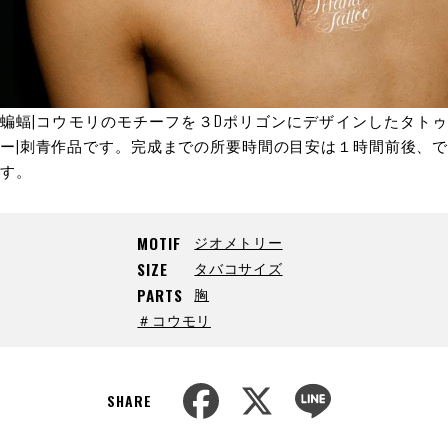
蝙蝠|コウモリのモチーフを３Dポリゴンにデザインしたタトゥ
ー|刺青作品です。完成までの所要時間の目安は１時間前後、で
す。
ジオメトリー
MOTIF
タバコサイズ
SIZE
胸
PARTS
＃コウモリ
F
X
L
a
i
SHARE
c
n
e
e