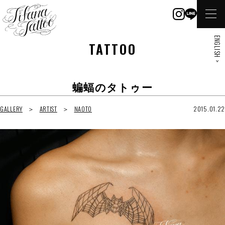
ENGLISH >
TATTOO
蝙蝠のタトゥー
GALLERY
ARTIST
NAOTO
2015.01.22