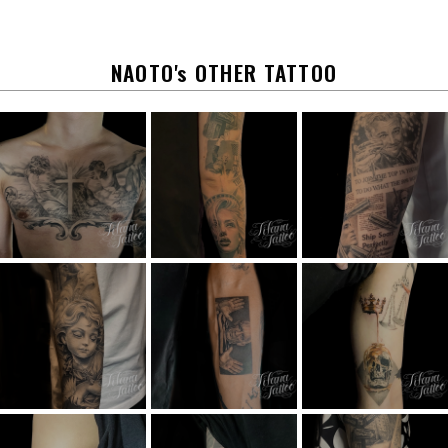
b
o
o
k
NAOTO's OTHER TATTOO