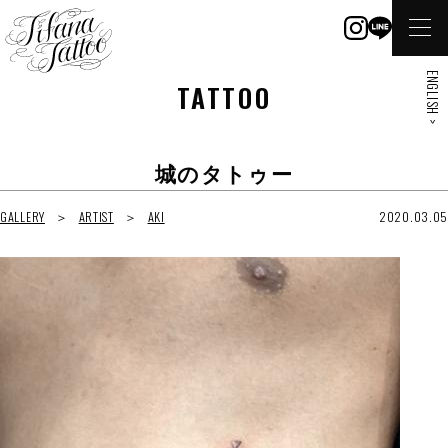
ENGLISH >
TATTOO
城のタトゥー
GALLERY
ARTIST
AKI
2020.03.05