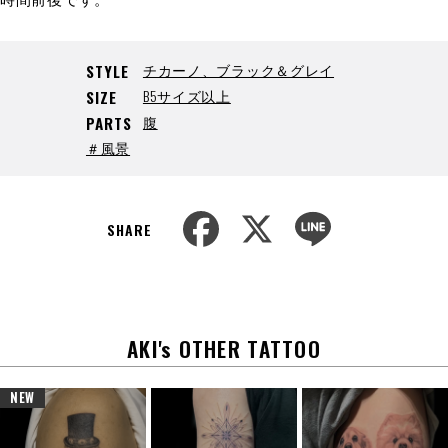
チカーノ、ブラック＆グレイ
STYLE
B5サイズ以上
SIZE
腹
PARTS
＃風景
F
X
L
a
i
SHARE
c
n
e
e
b
o
o
k
AKI's OTHER TATTOO
NEW