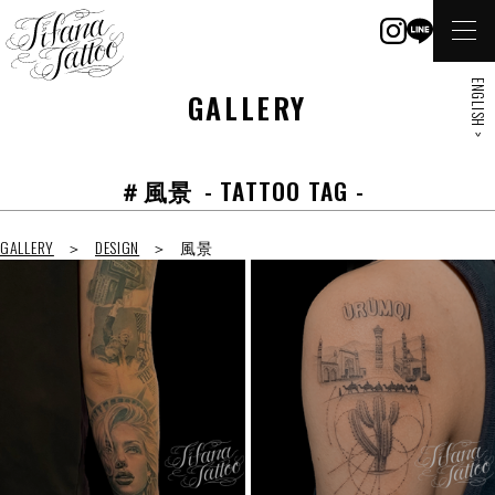
ENGLISH >
GALLERY
＃風景
- TATTOO TAG -
GALLERY
DESIGN
風景