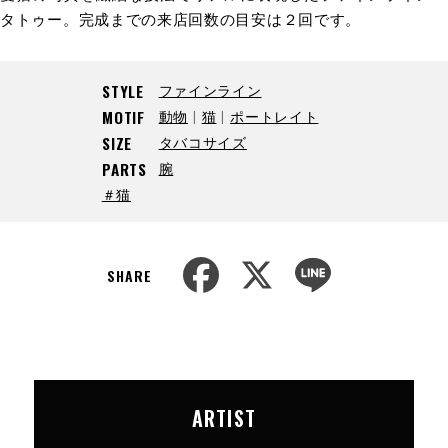
タトゥー。完成までの来店回数の目安は２回です。
ファインライン
STYLE
動物
猫
ポートレイト
MOTIF
タバコサイズ
SIZE
腕
PARTS
＃猫
F
X
L
a
i
SHARE
c
n
e
e
b
o
o
k
ARTIST