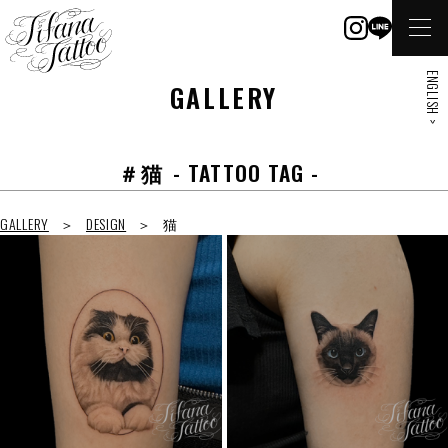
ENGLISH >
GALLERY
＃猫
- TATTOO TAG -
GALLERY
DESIGN
猫