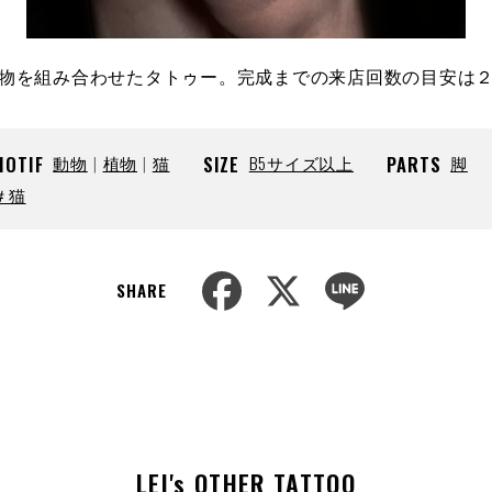
物を組み合わせたタトゥー。完成までの来店回数の目安は
MOTIF
動物
植物
猫
SIZE
B5サイズ以上
PARTS
脚
＃猫
F
X
L
SHARE
a
i
c
n
e
e
b
o
o
k
LEI's OTHER TATTOO