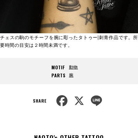
チェスの駒のモチーフを腕に彫ったタトゥー|刺青作品です。所
要時間の目安は２時間未満です。
動物
MOTIF
腕
PARTS
F
X
L
a
i
SHARE
c
n
e
e
b
o
o
k
NAOTO's OTHER TATTOO