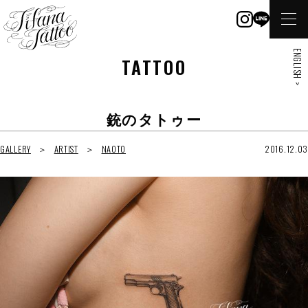
ENGLISH >
TATTOO
銃のタトゥー
GALLERY
ARTIST
NAOTO
2016.12.03