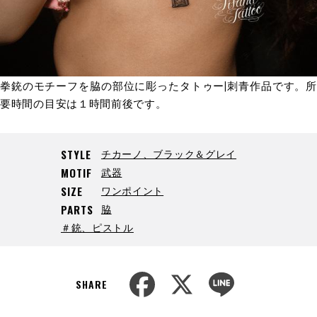
拳銃のモチーフを脇の部位に彫ったタトゥー|刺青作品です。所
要時間の目安は１時間前後です。
チカーノ、ブラック＆グレイ
STYLE
武器
MOTIF
ワンポイント
SIZE
脇
PARTS
＃銃、ピストル
F
X
L
a
i
SHARE
c
n
e
e