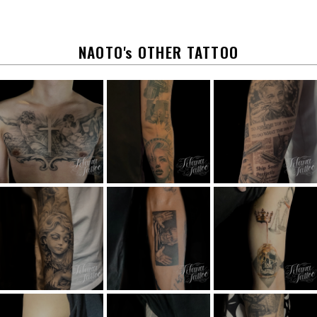
b
o
o
k
NAOTO's OTHER TATTOO