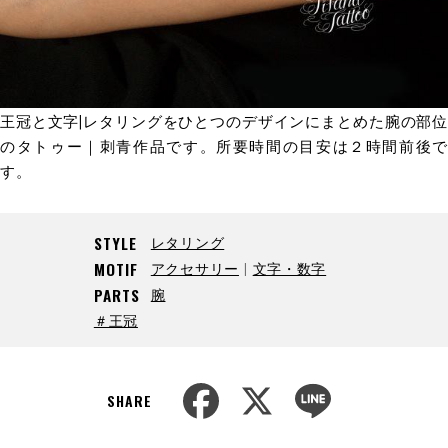
王冠と文字|レタリングをひとつのデザインにまとめた腕の部位
のタトゥー｜刺青作品です。所要時間の目安は２時間前後で
す。
レタリング
STYLE
アクセサリー
文字・数字
MOTIF
腕
PARTS
＃王冠
F
X
L
a
i
SHARE
c
n
e
e