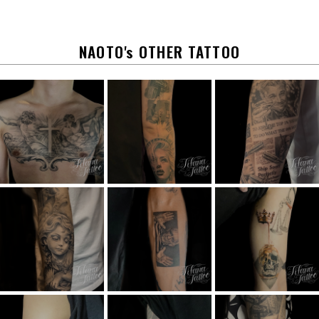
b
o
o
k
NAOTO's OTHER TATTOO