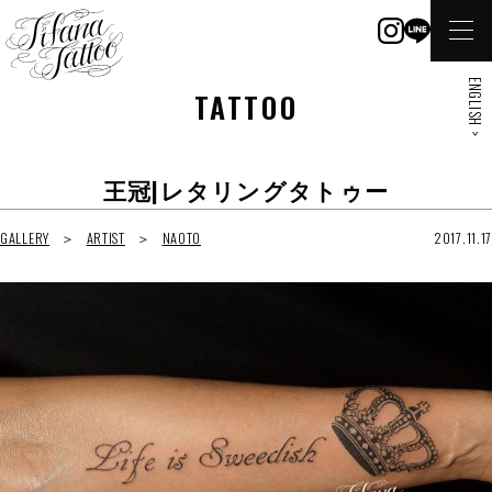
ENGLISH >
TATTOO
王冠|レタリングタトゥー
GALLERY
ARTIST
NAOTO
2017.11.17