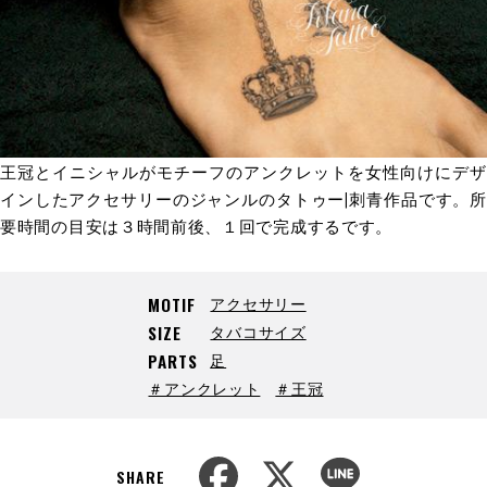
王冠とイニシャルがモチーフのアンクレットを女性向けにデザ
インしたアクセサリーのジャンルのタトゥー|刺青作品です。所
要時間の目安は３時間前後、１回で完成するです。
アクセサリー
MOTIF
タバコサイズ
SIZE
足
PARTS
＃アンクレット
＃王冠
F
X
L
a
i
SHARE