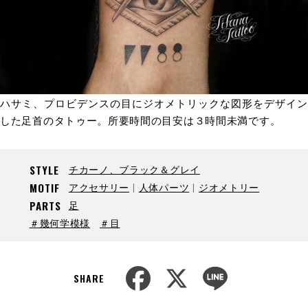
ハサミ、プロビデンスの目にジオメトリックな図形をデザイン
した足首のタトゥー。所要時間の目安は３時間未満です。
チカーノ、ブラック＆グレイ
STYLE
アクセサリー
人体パーツ
ジオメトリー
MOTIF
足
PARTS
＃幾何学模様
＃目
F
X
L
a
i
SHARE
c
n
e
e