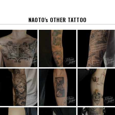
b
o
o
k
NAOTO's OTHER TATTOO