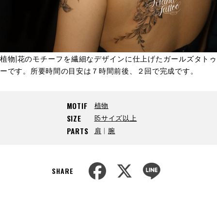
植物|花のモチーフを繊細なデザインに仕上げたガールズタトゥ
ーです。所要時間の目安は７時間前後、２回で完成です。
植物
MOTIF
B5サイズ以上
SIZE
肩
腕
PARTS
F
X
L
a
i
SHARE
c
n
e
e
b
o
o