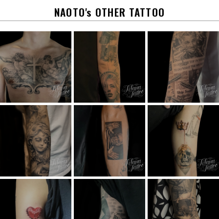
k
NAOTO's OTHER TATTOO