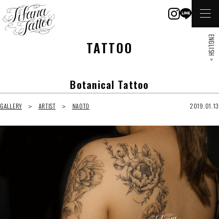
ENGLISH >
TATTOO
Botanical Tattoo
GALLERY
ARTIST
NAOTO
2019.01.13