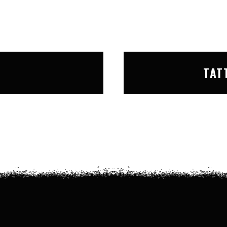
T
TAT