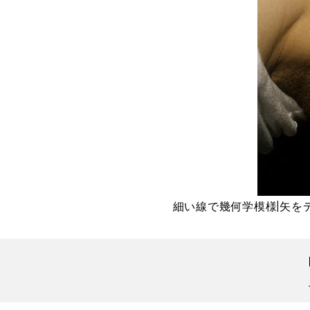
細い線で幾何学模様|矢を