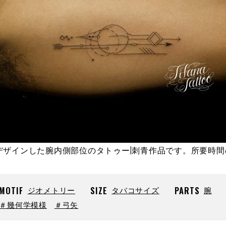
デザインした腕内側部位のタトゥー|刺青作品です。所要時
MOTIF
ジオメトリー
SIZE
タバコサイズ
PARTS
腕
＃幾何学模様
＃弓矢