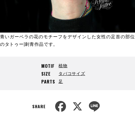
青いガーベラの花のモチーフをデザインした女性の足首の部位
のタトゥー|刺青作品です。
植物
MOTIF
タバコサイズ
SIZE
足
PARTS
F
X
L
a
i
SHARE
c
n
e
e
b
o
o