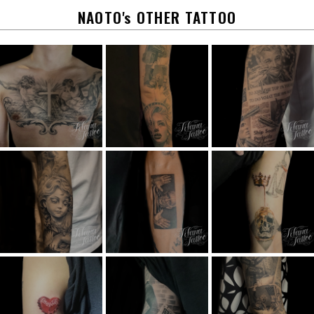
k
NAOTO's OTHER TATTOO