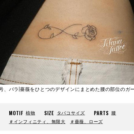
号、バラ|薔薇をひとつのデザインにまとめた腰の部位のガ
MOTIF
植物
SIZE
タバコサイズ
PARTS
腰
＃インフィニティ、無限大
＃薔薇、ローズ