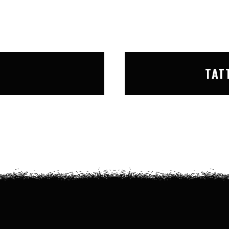
T
TAT