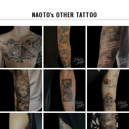
o
k
NAOTO's OTHER TATTOO