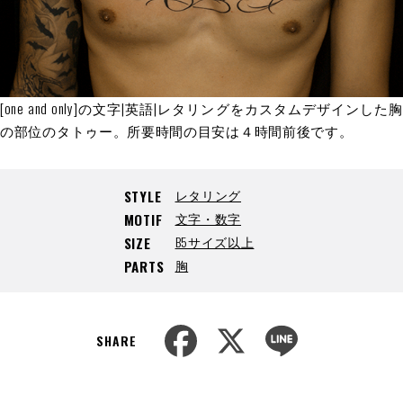
[one and only]の文字|英語|レタリングをカスタムデザインした胸
の部位のタトゥー。所要時間の目安は４時間前後です。
レタリング
STYLE
文字・数字
MOTIF
B5サイズ以上
SIZE
胸
PARTS
F
X
L
a
i
SHARE
c
n
e
e
b
o