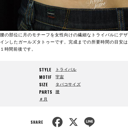
腰の部位に月のモチーフを女性向けの繊細なトライバルにデザ
インしたガールズタトゥーです。完成までの所要時間の目安は
１時間前後です。
トライバル
STYLE
宇宙
MOTIF
タバコサイズ
SIZE
腰
PARTS
＃月
F
X
L
a
i
SHARE
c
n