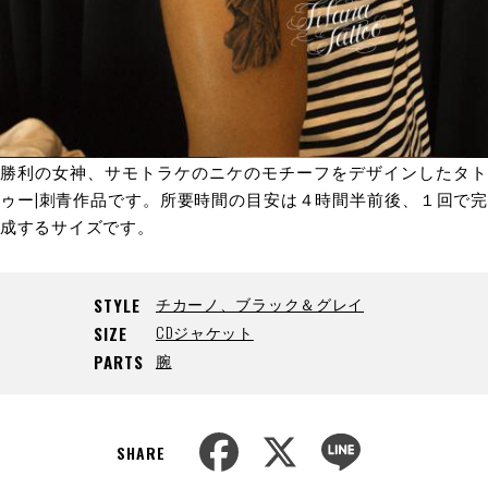
勝利の女神、サモトラケのニケのモチーフをデザインしたタト
ゥー|刺青作品です。所要時間の目安は４時間半前後、１回で完
成するサイズです。
チカーノ、ブラック＆グレイ
STYLE
CDジャケット
SIZE
腕
PARTS
F
X
L
a
i
SHARE
c
n
e
e