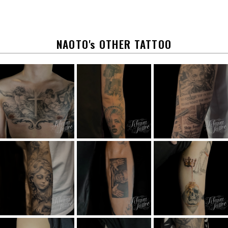
b
o
o
k
NAOTO's OTHER TATTOO