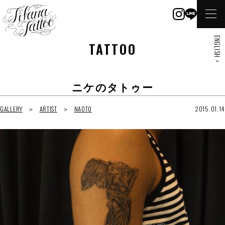
ENGLISH >
TATTOO
ニケのタトゥー
GALLERY
ARTIST
NAOTO
2015.01.14