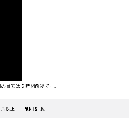
間の目安は６時間前後です。
イズ以上
PARTS
腕