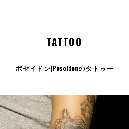
TATTOO
ポセイドン|Poseidonのタトゥー