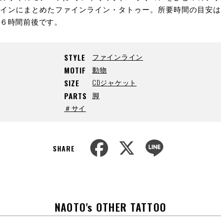
インにまとめたファインライン・タトゥー。所要時間の目安は
６時間前後です。
ファインライン
STYLE
動物
MOTIF
CDジャケット
SIZE
脚
PARTS
＃サイ
F
X
L
a
i
SHARE
c
n
e
e
b
o
o
k
NAOTO's OTHER TATTOO