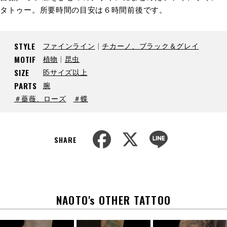
タトゥー。所要時間の目安は６時間前後です。
ファインライン
チカーノ、ブラック＆グレイ
STYLE
植物
昆虫
MOTIF
B5サイズ以上
SIZE
腕
PARTS
＃薔薇、ローズ
＃蝶
F
X
L
a
i
SHARE
c
n
e
e
b
o
o
k
NAOTO's OTHER TATTOO