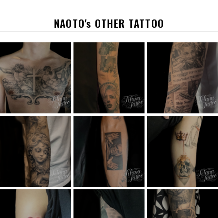
o
k
NAOTO's OTHER TATTOO