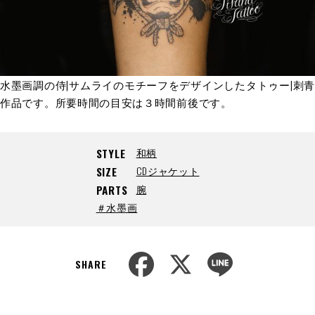
水墨画調の侍|サムライのモチーフをデザインしたタトゥー|刺青
作品です。所要時間の目安は３時間前後です。
和柄
STYLE
CDジャケット
SIZE
腕
PARTS
＃水墨画
F
X
L
a
i
SHARE
c
n
e
e
b
o