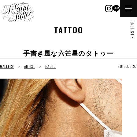
ENGLISH >
TATTOO
手書き風な六芒星のタトゥー
GALLERY
ARTIST
NAOTO
2015.05.27