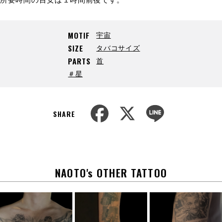
宇宙
MOTIF
タバコサイズ
SIZE
首
PARTS
＃星
F
X
L
a
i
SHARE
c
n
e
e
b
o
o
k
NAOTO's OTHER TATTOO