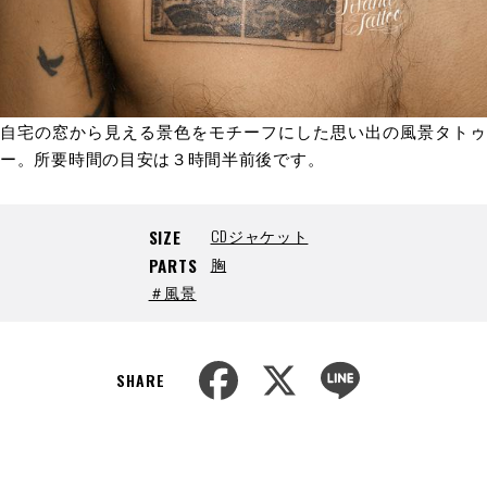
自宅の窓から見える景色をモチーフにした思い出の風景タトゥ
ー。所要時間の目安は３時間半前後です。
CDジャケット
SIZE
胸
PARTS
＃風景
F
X
L
a
i
SHARE
c
n
e
e
b
o
o
k