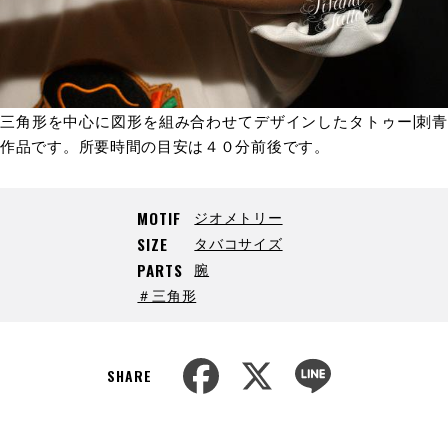
三角形を中心に図形を組み合わせてデザインしたタトゥー|刺青
作品です。所要時間の目安は４０分前後です。
ジオメトリー
MOTIF
タバコサイズ
SIZE
腕
PARTS
＃三角形
F
X
L
a
i
SHARE
c
n
e
e
b
o