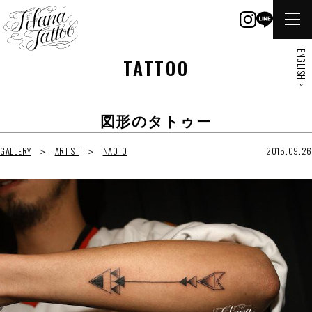
ENGLISH >
TATTOO
図形のタトゥー
GALLERY
ARTIST
NAOTO
2015.09.26