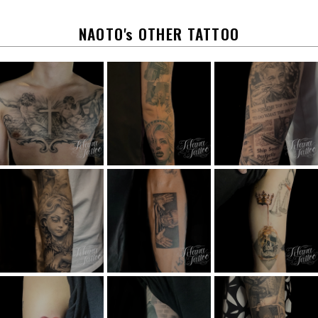
o
k
NAOTO's OTHER TATTOO