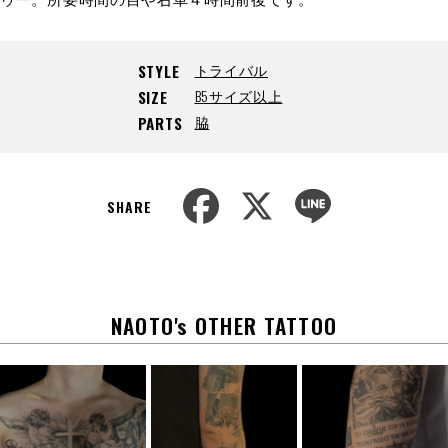
トライバル
STYLE
B5サイズ以上
SIZE
脇
PARTS
F
X
L
a
i
SHARE
c
n
e
e
b
o
o
k
NAOTO's OTHER TATTOO