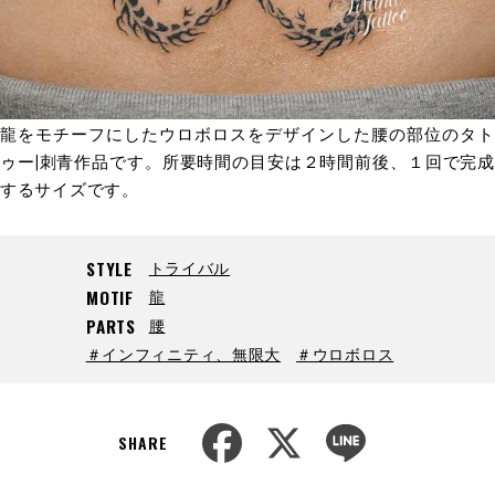
龍をモチーフにしたウロボロスをデザインした腰の部位のタト
ゥー|刺青作品です。所要時間の目安は２時間前後、１回で完成
するサイズです。
トライバル
STYLE
龍
MOTIF
腰
PARTS
＃インフィニティ、無限大
＃ウロボロス
F
X
L
a
i
SHARE
c
n
e
e