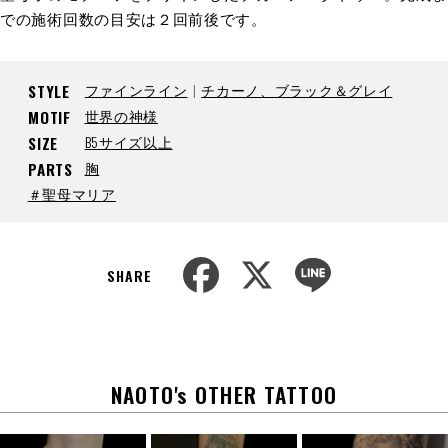
での施術回数の目安は２回前後です。
ファインライン
チカーノ、ブラック＆グレイ
STYLE
世界の神様
MOTIF
B5サイズ以上
SIZE
胸
PARTS
＃聖母マリア
F
X
L
a
i
SHARE
c
n
e
e
b
o
o
k
NAOTO's OTHER TATTOO