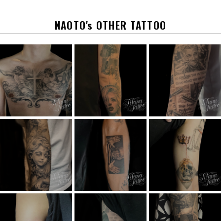
o
k
NAOTO's OTHER TATTOO