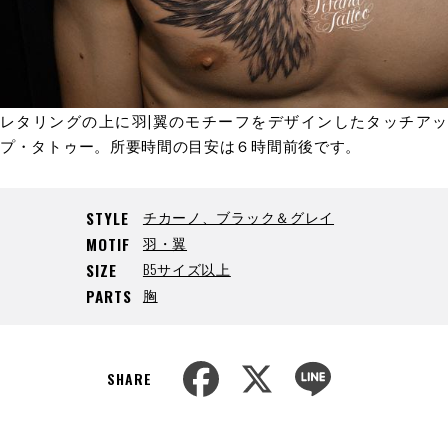
レタリングの上に羽|翼のモチーフをデザインしたタッチアッ
プ・タトゥー。所要時間の目安は６時間前後です。
チカーノ、ブラック＆グレイ
STYLE
羽・翼
MOTIF
B5サイズ以上
SIZE
胸
PARTS
F
X
L
a
i
SHARE
c
n
e
e
b
o