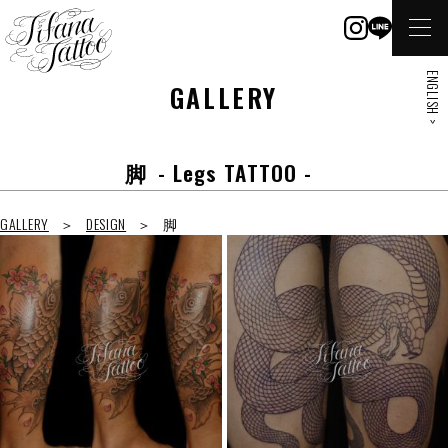
ENGLISH >
GALLERY
脚
- Legs TATTOO -
GALLERY
DESIGN
脚