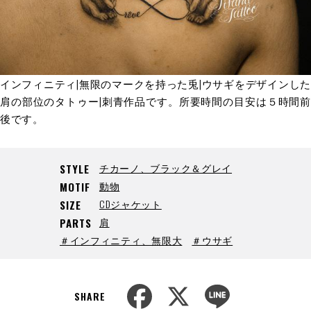
インフィニティ|無限のマークを持った兎|ウサギをデザインした
肩の部位のタトゥー|刺青作品です。所要時間の目安は５時間前
後です。
チカーノ、ブラック＆グレイ
STYLE
動物
MOTIF
CDジャケット
SIZE
肩
PARTS
＃インフィニティ、無限大
＃ウサギ
F
X
L
a
i
SHARE
c
n